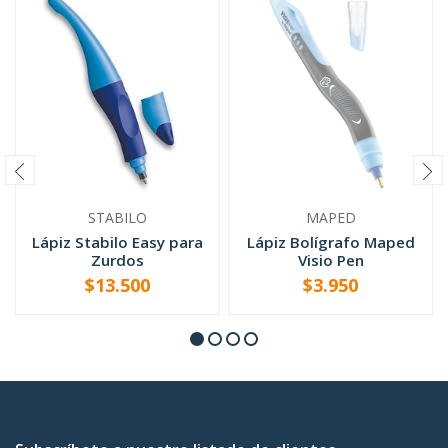
STABILO
MAPED
Lápiz Stabilo Easy para
Lápiz Bolígrafo Maped
Zurdos
Visio Pen
$13.500
$3.950
VER OPCIONES
AGOTADO