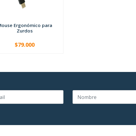
Mouse Ergonómico para
Zurdos
$79.000
+