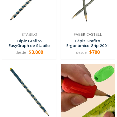
STABILO
FABER-CASTELL
Lápiz Grafito
Lápiz Grafito
EasyGraph de Stabilo
Ergonómico Grip 2001
de Faber-Cas...
$3.000
$700
desde
desde
VER OPCIONES
VER OPCIONES