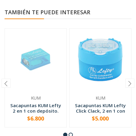
TAMBIÉN TE PUEDE INTERESAR
KUM
KUM
Sacapuntas KUM Lefty
Sacapuntas KUM Lefty
2 en 1 con depósito.
Click Clack, 2 en 1 con
de...
$6.800
$5.000
AGOTADO
VER OPCIONES