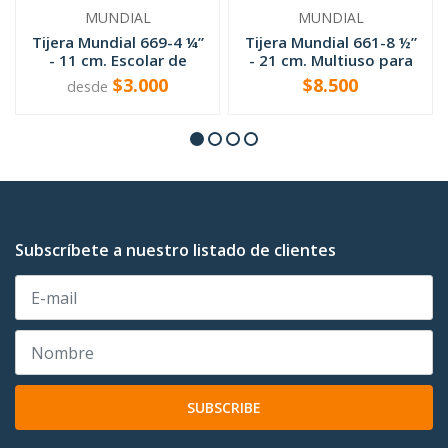
MUNDIAL
MUNDIAL
Tijera Mundial 669-4 ¼”
Tijera Mundial 661-8 ½”
- 11 cm. Escolar de
- 21 cm. Multiuso para
bol...
...
$3.000
$8.500
desde
VER OPCIONES
-
+
Subscríbete a nuestro listado de clientes
SUBSCRIBE