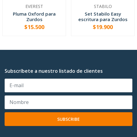
EVEREST
STABILO
Pluma Oxford para
Set Stabilo Easy
Zurdos
escritura para Zurdos
$15.500
$19.900
VER OPCIONES
-
+
Subscríbete a nuestro listado de clientes
SUBSCRIBE