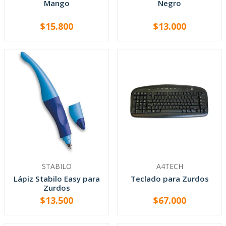
Mango
Negro
$15.800
$13.000
AGOTADO
-
+
STABILO
A4TECH
Lápiz Stabilo Easy para
Teclado para Zurdos
Zurdos
$13.500
$67.000
VER OPCIONES
-
+