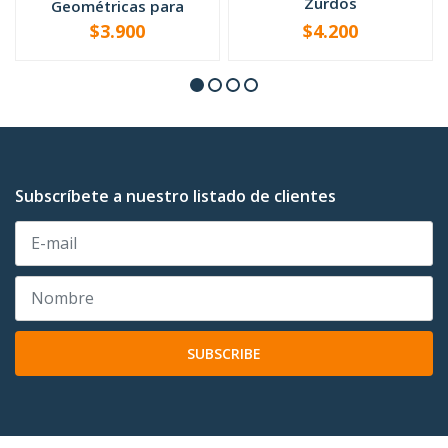
Zurdos
Geométricas para
Zurdos
$3.900
$4.200
VER OPCIONES
-
+
Subscríbete a nuestro listado de clientes
SUBSCRIBE