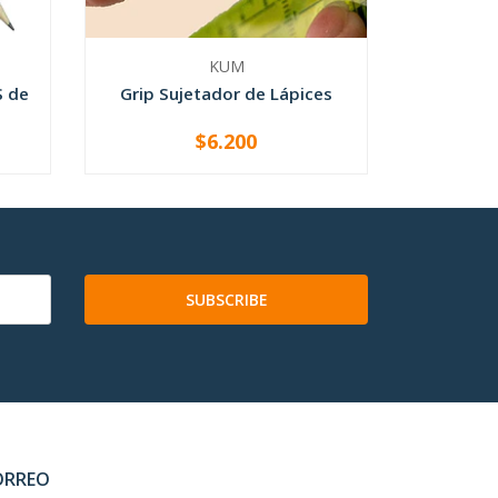
KUM
S de
Grip Sujetador de Lápices
$6.200
-
+
SUBSCRIBE
ORREO