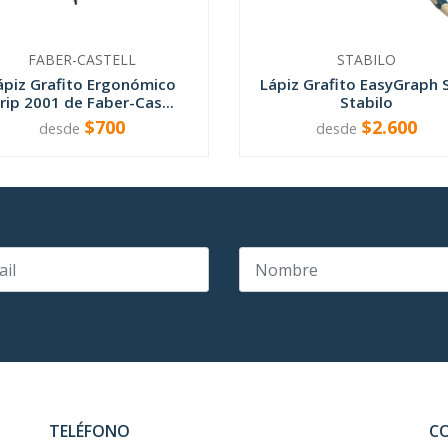
FABER-CASTELL
STABILO
ápiz Grafito Ergonómico
Lápiz Grafito EasyGraph 
rip 2001 de Faber-Cas...
Stabilo
$700
$2.600
desde
desde
VER OPCIONES
VER OPCIONES
TELÉFONO
C