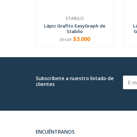
STABILO
Lápiz Grafito EasyGraph de
L
Stabilo
G
$3.000
desde
VER OPCIONES
Subscríbete a nuestro listado de
clientes
ENCUÉNTRANOS