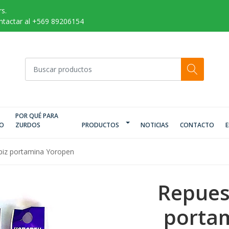
s.
ontactar al +569 89206154
POR QUÉ PARA
IO
ZURDOS
PRODUCTOS
NOTICIAS
CONTACTO
E
piz portamina Yoropen
Repues
porta