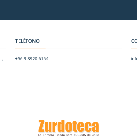
TELÉFONO
C
 ,
+56 9 8920 6154
in