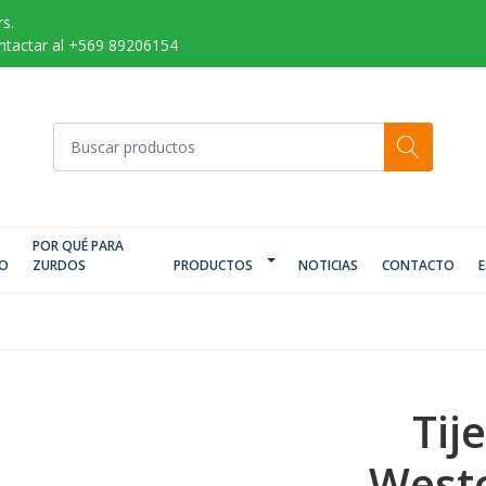
s.
ontactar al +569 89206154
POR QUÉ PARA
IO
ZURDOS
PRODUCTOS
NOTICIAS
CONTACTO
E
Tij
Westc