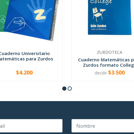
ZURDOTECA
Cuaderno Universitario
atemáticas para Zurdos
Cuaderno Matemáticas p
Zurdos formato Colle
$4.200
$3.500
desde
VER OPCIONES
VER OPCIONES