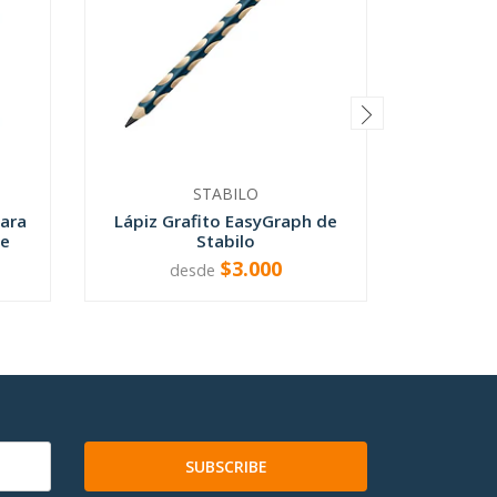
STABILO
ara
Lápiz Grafito EasyGraph de
Sacapunt
ge
Stabilo
c
$3.000
desde
VER OPCIONES
SUBSCRIBE